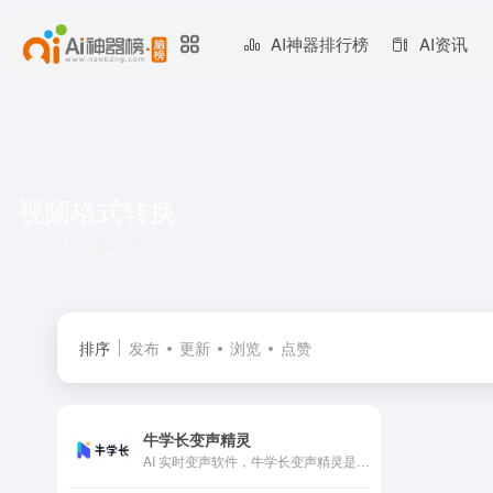
AI神器排行榜
AI资讯
视频格式转换
共 1 篇AI工具
排序
发布
更新
浏览
点赞
牛学长变声精灵
AI 实时变声软件，牛学长变声精灵是深圳软牛科技集团股份有限公司精心打造的一款 AI 实时变声软件，它依托深度学习算法，为用户开启了声音变幻的奇妙之旅。无论是追求趣味娱乐还是有着专业音频创作需求，这款软件都能成为得力助手，轻松实现各类声音效果的转换，赋予声音全新生命力，在众多变声工具中崭露头角。