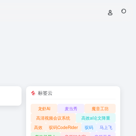
标签云
龙虾AI
麦当秀
魔音工坊
高清视频会议系统
高效ai论文降重
高效
驭码CodeRider
驭码
马上飞