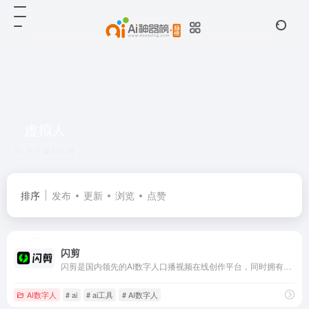
虚拟人
共 1 篇AI工具
排序
发布
更新
浏览
点赞
闪剪
闪剪是国内领先的AI数字人口播视频在线创作平台，同时拥有移动端APP版本，平台有丰富的数字人视频模板，你只需输入关键词，AI自动创作文案一键生成数字人视频，还可在线定制专属数字人形象及声音；内含200+国际化数字人模特、24+国家AI配音、AI文案创作、智能成片、照片数字人、直播快剪、视频订阅号等
AI数字人
# ai
# ai工具
# AI数字人