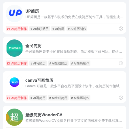
UP简历
UP简历是一款基于AI技术的免费在线简历制作工具，智能生成专业简历内容，让做简历更简单、更高效、更智能、更专业。AI助手帮您10分钟完成一份脱颖而出的求职简历，支持在线编辑、多种模板、中英文切换、PDF导出等功能。助力你轻松获得更多面试机会！
AI简历制作
# AI求职助手
# AI简历
# AI简历制作
全民简历
全民简历网是专业的在线简历制作、简历模板下载网站。提供大量原创设计的个人简历模板，包括各种职业和大学生简历模板，让求职者快速制作出高质量简历，服务超900万用户！
AI简历制作
# AI写简历
# AI生成简历
# AI简历制作
canva可画简历
Canva 可画是一款多平台在线平面设计软件，在简历制作领域表现卓越。自推出以来，Canva 可画凭借其强大的功能和易用性，在全球范围内收获了广泛的用户基础。它为用户提供了一站式的简历制作解决方案，无论是毫无设计经验的新手，还是追求个性化、、高品质简历的资深求职者，都能在该平台轻松实现目标。
AI简历制作
# AI写简历
# AI生成简历
# AI简历制作
超级简历WonderCV
超级简历WonderCV提供各行业中英文简历模板免费下载和真人大牛简历范文参考,是HR推荐的智能简历制作工具.还有专业简历案例库和智能简历优化建议,以及大量简历制作攻略和职场攻略.是免费制作名企,外企,500强等高薪职位求职简历和留学简历必备的精英简历神器.