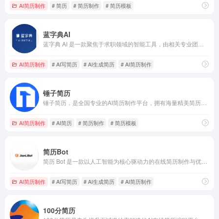
AI简历制作
# 简历
# 简历制作
# 简历模板
蓝字典AI
蓝字典 AI 是一款聚焦于求职领域的智能工具，由相关专业团队精心打造，致力于借助先进的人工智能技术，全方位提升求职者的竞争力与求职效率，将原本繁琐复杂的求职流程变得简洁高效。从构思设计到正式上线，团队不断打磨优化，为用户提供贴合实际需求的求职解决方案。
AI简历制作
# AI写简历
# AI生成简历
# AI简历制作
锤子简历
锤子简历，是全国专业的AI简历制作平台，拥有海量精美简历模板下载，专业简历在线制作，简历代写等一站式求职增值服务，智能-高效-便捷-实用，的满足求职者的简历制作需求，最大化提升求职成功率，做好简历就来锤子简历！
AI简历制作
# AI简历
# 简历制作
# 简历模板
简历Bot
简历 Bot 是一款以人工智能为核心驱动力的在线简历制作与优化平台，专注于通过技术手段简化简历创作流程，提升求职竞争力。其依托深度学习算法与海量招聘数据训练模型，能够精准捕捉企业招聘需求与简历筛选标准，为用户提供从简历生成到优化的全流程智能服务。
AI简历制作
# AI写简历
# AI生成简历
# AI简历制作
100分简历