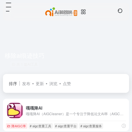
移除ai痕迹技巧
共 1 篇AI工具
排序
发布
更新
浏览
点赞
嘎嘎降AI
嘎嘎降AI（AIGCleaner）是一个专注于降低论文AI率（AIGC率）和查重率的工具，通过语义同位素分析和风格迁移网络，注入人类写作的不规则性，消除AI生成文本的特征，使论文AI率和查重率下降至20%以下，顺利通过高校教员的双盲实验和知网、维普、万方等国内平台检测。
降AIGC率
# aigc查重工具
# aigc查重平台
# aigc查重服务