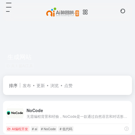
生成网站
共 1 篇AI工具
排序
发布
更新
浏览
点赞
NoCode
无需编程背景和经验，NoCode是一款通过自然语言和对话形式，即可快速生成应用的平台。可帮助不同角色以&#039;零代码&#039;的方式创建个人提效工具、产品原型、可交互页面等，降低开发门槛，实现创意释放。
AI编程开发
# ai
# NoCode
# 低代码