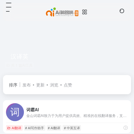
汉译英
共 1 篇AI工具
排序
发布
更新
浏览
点赞
词霸AI
金山词霸AI致力于为用户提供高效、精准的在线翻译服务，支持中、英、日、韩、德、法等177种语言在线翻译，涵盖即时免费的AI智能翻译、英语翻译、俄语翻译、日语翻译、韩语翻译、图片翻译、文档翻译、中英润色校对、续写扩写等功能。我们的爱词霸翻译器在线助力英文学习者高效翻译，提升写作能力。
AI翻译
# AI写作助手
# AI翻译
# 中英互译