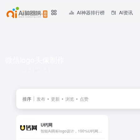
AI神器排行榜
AI资讯
微信logo头像制作
共 1 篇AI工具
排序
发布
更新
浏览
点赞
U钙网
智能AI商标logo设计，100%U钙网原创，无论你董不懂设计,仅需输入文字，您就可以自助设计出专业、精美的LOGO,无限制免费下载，十几年专业专注智能LOGO设计，服务用户已超千万