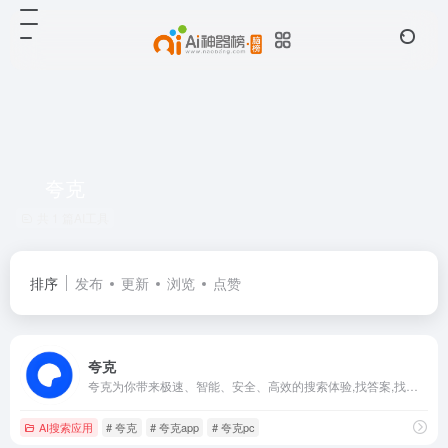
夸克
共 1 篇AI工具
排序
发布
更新
浏览
点赞
夸克
夸克为你带来极速、智能、安全、高效的搜索体验,找答案,找资料,找工具,办公,学习,工作必备应用。夸克提供浏览器搜索引擎、网盘、AI扫描王工具及小说阅读等高效功能，为你提供稳定,安全,流畅的浏览环境和优质的产品服务体验
AI搜索应用
# 夸克
# 夸克app
# 夸克pc