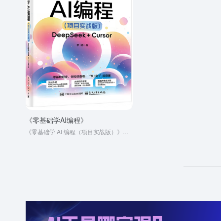
《零基础学AI编程》
《零基础学 AI 编程（项目实战版）》是一本以项目实战为核心的 AI编程入门书籍，专为那些想在掌握基础后快速投身实际项目的零基础读者打造，助力读者将 AI编程知识转化为解决实际问题的能力。