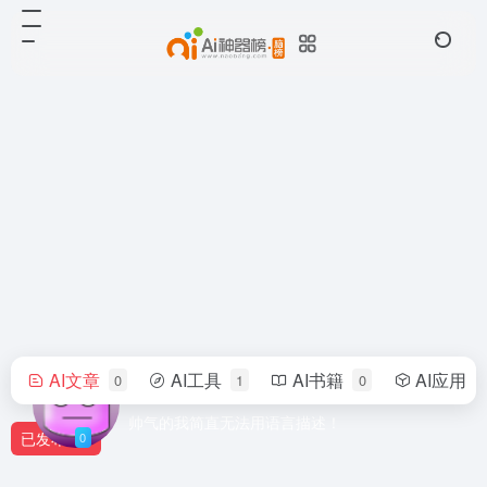
AI文章
AI工具
AI书籍
AI应用
0
1
0
用户3014226
帅气的我简直无法用语言描述！
已发布
0