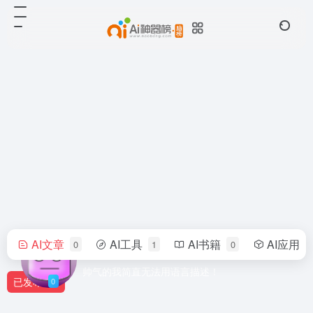
AI文章
AI工具
AI书籍
AI应用
0
1
0
用户3734724
帅气的我简直无法用语言描述！
已发布
0