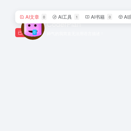
AI文章
AI工具
AI书籍
AI
0
1
0
CoderPlan
已发布
0
帅气的我简直无法用语言描述！