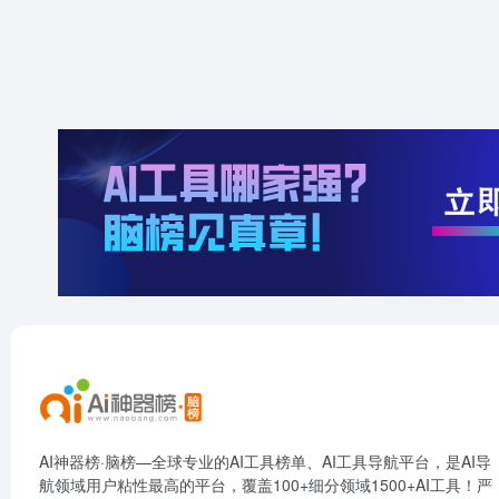
AI神器榜·脑榜—全球专业的AI工具榜单、AI工具导航平台，是AI导
航领域用户粘性最高的平台，覆盖100+细分领域1500+AI工具！严